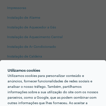
Impressoras
Instalação de Alarme
Instalação de Aquecedor a Gás
Instalação de Aquecimento Central
Instalação de Ar Condicionado
Instalação de Caldeira
Instalação de Candeeiros
Utilizamos cookies
Instalação de Deck
Utilizamos cookies para personalizar conteúdo e
anúncios, fornecer funcionalidades de redes sociais e
Instalação de Esquentador
analisar o nosso tráfego. Também, partilhamos
informações sobre a sua utilização do site com os nossos
Instalação de Lareira/Fogão de Sala
parceiros, como a Google, que as podem combinar com
outras informações que lhes forneceu. Ao aceitar a
Instalação de Máquina de Lavar Roupa