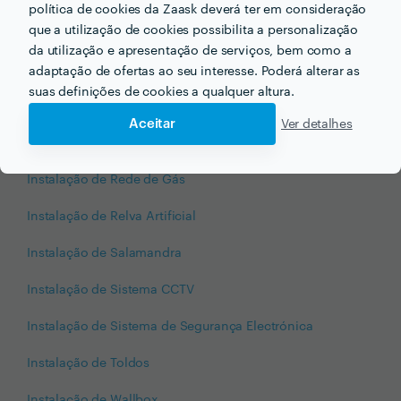
política de cookies da Zaask deverá ter em consideração
que a utilização de cookies possibilita a personalização
Instalação de Painéis Sandwich
da utilização e apresentação de serviços, bem como a
Instalação de Painéis Solares
adaptação de ofertas ao seu interesse. Poderá alterar as
suas definições de cookies a qualquer altura.
instalação de pergolas
Aceitar
Ver detalhes
Instalação de Recuperador de Calor
Instalação de Rede de Gás
Instalação de Relva Artificial
Instalação de Salamandra
Instalação de Sistema CCTV
Instalação de Sistema de Segurança Electrónica
Instalação de Toldos
Instalação de Wallbox