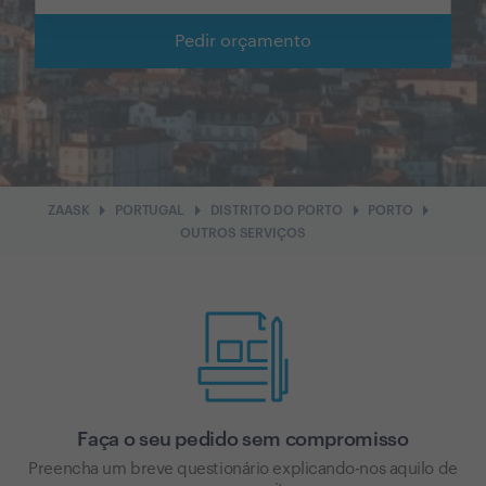
Pedir orçamento
arrow_right
arrow_right
arrow_right
arrow_right
ZAASK
PORTUGAL
DISTRITO DO PORTO
PORTO
OUTROS SERVIÇOS
Faça o seu pedido sem compromisso
Preencha um breve questionário explicando-nos aquilo de