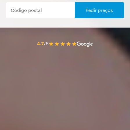
Pedir preços
4.7
/5