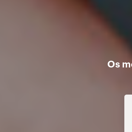
Os me