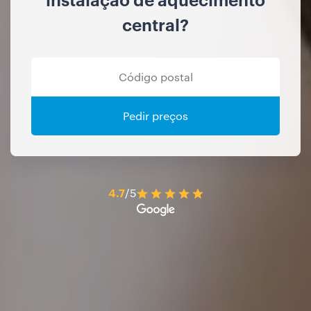
central?
Pedir preços
4.7
/5