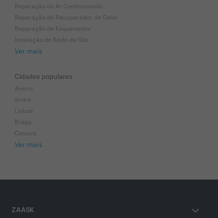
Reparação do Ar Condicionado
Reparação de Recuperador de Calor
Reparação de Esquentador
Instalação de Rede de Gás
Ver mais
Cidades populares
Aveiro
Sintra
Lisboa
Braga
Cascais
Ver mais
ZAASK