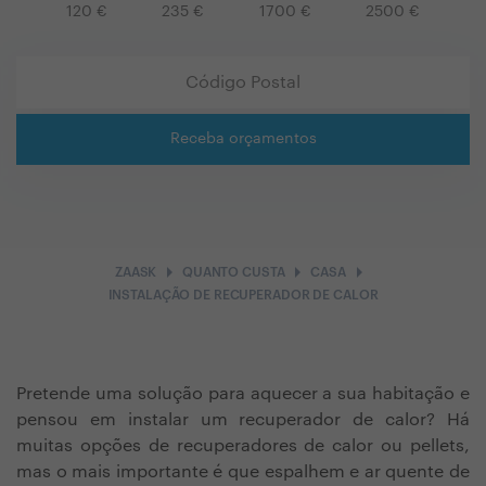
120
€
235
€
1700
€
2500
€
Receba orçamentos
arrow_right
arrow_right
arrow_right
ZAASK
QUANTO CUSTA
CASA
INSTALAÇÃO DE RECUPERADOR DE CALOR
Pretende uma solução para aquecer a sua habitação e
pensou em instalar um recuperador de calor? Há
muitas opções de recuperadores de calor ou pellets,
mas o mais importante é que espalhem e ar quente de