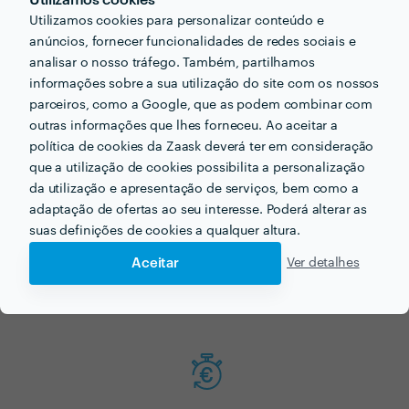
Agora que tem uma ideia dos preços vamos encontar
Utilizamos cookies para personalizar conteúdo e
o profissional certo para si!
anúncios, fornecer funcionalidades de redes sociais e
analisar o nosso tráfego. Também, partilhamos
informações sobre a sua utilização do site com os nossos
parceiros, como a Google, que as podem combinar com
outras informações que lhes forneceu. Ao aceitar a
política de cookies da Zaask deverá ter em consideração
que a utilização de cookies possibilita a personalização
da utilização e apresentação de serviços, bem como a
adaptação de ofertas ao seu interesse. Poderá alterar as
Faça o seu pedido sem compromisso
suas definições de cookies a qualquer altura.
Preencha um breve questionário explicando-nos aquilo de que
necessita.
Aceitar
Ver detalhes