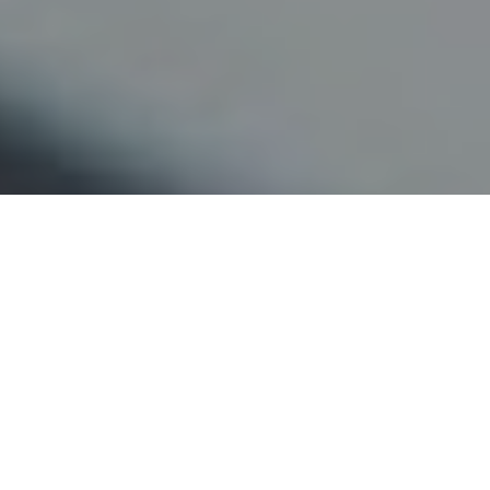
Faça o seu pedido sem compromisso
Preencha um breve questionário explicando-nos aquilo