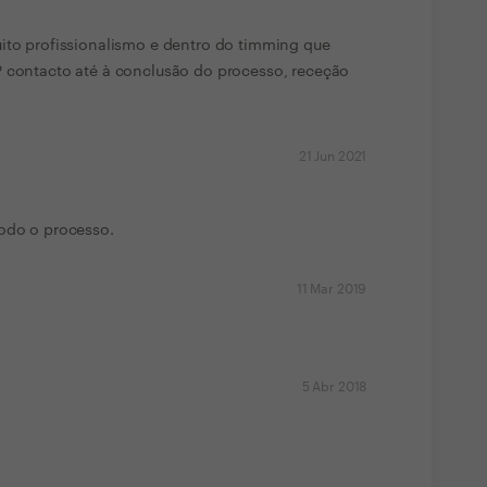
uito profissionalismo e dentro do timming que
º contacto até à conclusão do processo, receção
21 Jun 2021
todo o processo.
11 Mar 2019
5 Abr 2018