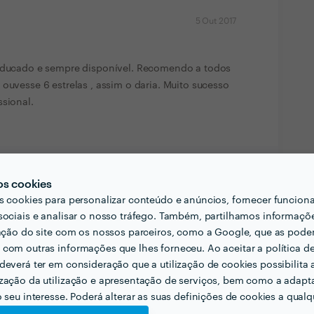
5 Out 2017
 educado e sempre disponível. Recomendo a todos
 ouvesse 6 estrelas , assim o daria. Muito sucesso
ssional.
Ver mais
os cookies
s cookies para personalizar conteúdo e anúncios, fornecer funcion
sociais e analisar o nosso tráfego. Também, partilhamos informaçõ
zação do site com os nossos parceiros, como a Google, que as pod
com outras informações que lhes forneceu. Ao aceitar a política d
deverá ter em consideração que a utilização de cookies possibilita 
zação da utilização e apresentação de serviços, bem como a adapt
al de Excelência
o seu interesse. Poderá alterar as suas definições de cookies a qualqu
Profissional de Excelência. Este perfil obteve a
sk em
2017 e 2018
.