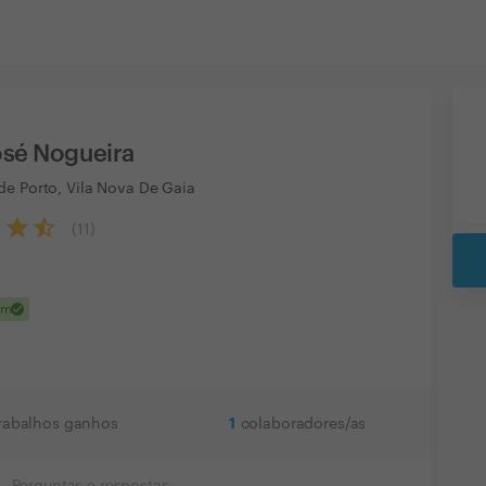
osé Nogueira
de Porto, Vila Nova De Gaia
(
11
)
check
em
1
rabalhos ganhos
colaboradores/as