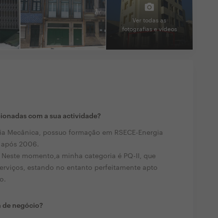
Ver todas as
fotografias e vídeos
cionadas com a sua actividade?
ia Mecânica, possuo formação em RSECE-Energia
o após 2006.
. Neste momento,a minha categoria é PQ-II, que
serviços, estando no entanto perfeitamente apto
o.
a de negócio?