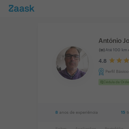
António J
Até 100 km 
4.8
Perfil Básico
clinical_notes
Cédula da Ord
8
15
anos de experiência
t