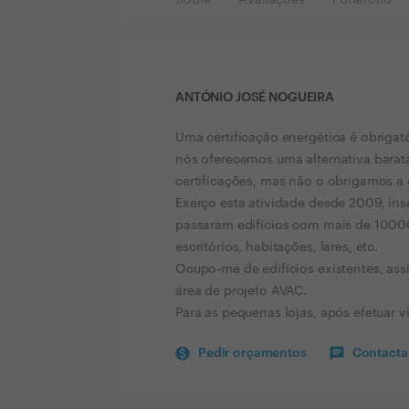
Sobre
Avaliações
Portefólio
ANTÓNIO JOSÉ NOGUEIRA
Uma certificação energética é obrigató
nós oferecemos uma alternativa barat
certificações, mas não o obrigamos a 
Exerço esta atividade desde 2009, in
passaram edifícios com mais de 10000
escritórios, habitações, lares, etc.
Ocupo-me de edifícios existentes, as
área de projeto AVAC.
Para as pequenas lojas, após efetuar v
Pedir orçamentos
Contactar