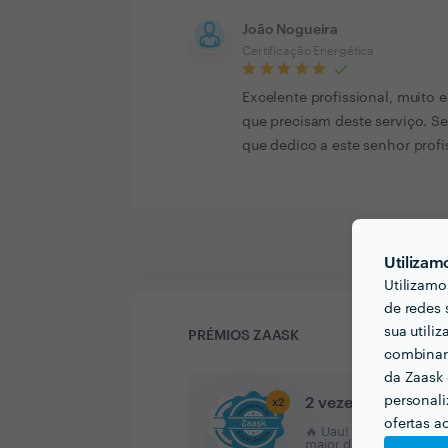
João Nogueira
Certificação Energética
Excelente profissional, muito
que precisam deste serviço. Se
que dedico a este senhor profi
Utilizam
Utilizamo
de redes 
sua utili
PRÉMIOS ZAASK
combinar 
da Zaask 
personali
2 vezes Profission
x
2
ofertas a
🔥 Uau! Encontrou um/a 
maior distinção da Zaa