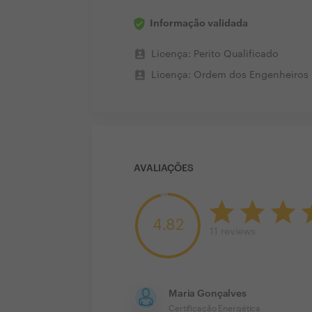
Informação validada
perm_contact_calendar
Licença: Perito Qualificado
perm_contact_calendar
Licença: Ordem dos Engenheiros
AVALIAÇÕES
4.82
11
reviews
Maria Gonçalves
Certificação Energética