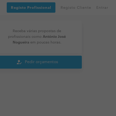
Registo Profissional
Registo Cliente
Entrar
Receba várias propostas de
António José
profissionais como
Nogueira
em poucas horas.
how_to_reg
Pedir orçamentos