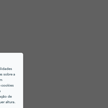
alidades
es sobre a
em
e cookies
a
ação de
er altura.