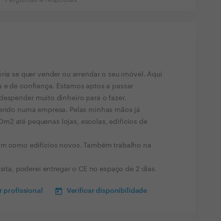
Perguntas e respostas
ria se quer vender ou arrendar o seu imóvel. Aqui
a e de confiança. Estamos aptos a passar
despender muito dinheiro para o fazer.
serido numa empresa. Pelas minhas mãos já
m2 até pequenas lojas, escolas, edifícios de
sim como edifícios novos. Também trabalho na
isita, poderei entregar o CE no espaço de 2 dias.
 profissional
Verificar disponibilidade