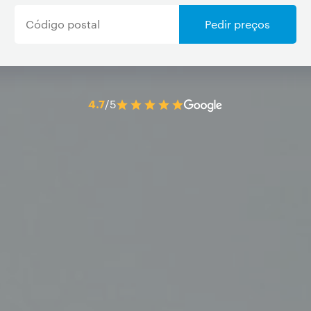
Pedir preços
4.7
/5