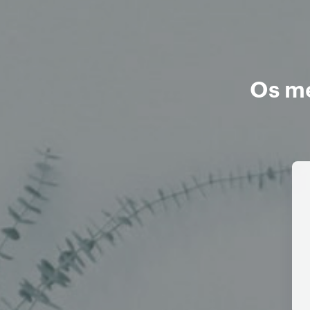
Os me