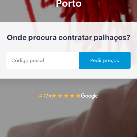
Porto
Onde procura contratar palhaços?
Pedir preços
4.7
/5