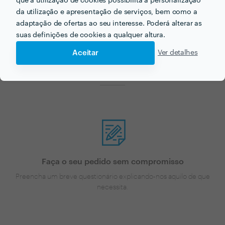
que a utilização de cookies possibilita a personalização
Festas para o seu próximo
da utilização e apresentação de serviços, bem como a
adaptação de ofertas ao seu interesse. Poderá alterar as
projecto?
suas definições de cookies a qualquer altura.
Agora que tem uma ideia dos preços vamos encontar
Aceitar
Ver detalhes
o profissional certo para si!
Faça o seu pedido sem compromisso
Preencha um breve questionário explicando-nos aquilo de que
necessita.