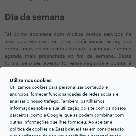
Dia da semana
Tal como acontece com muitos outros serviços na
área dos eventos, os e as profissionais estão, por
norma, mais desocupados durante a semana e com a
agenda mais preenchida ao fim de semana. Desta
forma, se o seu evento for entre segunda e quinta, é
comum as empresas ou profissionais façam um preço
mais baixo do que fariam se fosse ao fim de semana.
Utilizamos cookies
Utilizamos cookies para personalizar conteúdo e
anúncios, fornecer funcionalidades de redes sociais e
analisar o nosso tráfego. Também, partilhamos
informações sobre a sua utilização do site com os nossos
parceiros, como a Google, que as podem combinar com
outras informações que lhes forneceu. Ao aceitar a
Procura Animação de
política de cookies da Zaask deverá ter em consideração