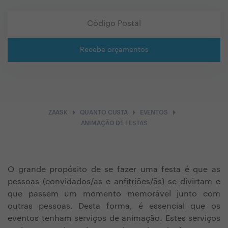
Receba orçamentos
arrow_right
arrow_right
arrow_right
ZAASK
QUANTO CUSTA
EVENTOS
ANIMAÇÃO DE FESTAS
O grande propósito de se fazer uma festa é que as
pessoas (convidados/as e anfitriões/ãs) se divirtam e
que passem um momento memorável junto com
outras pessoas. Desta forma, é essencial que os
eventos tenham serviços de animação. Estes serviços