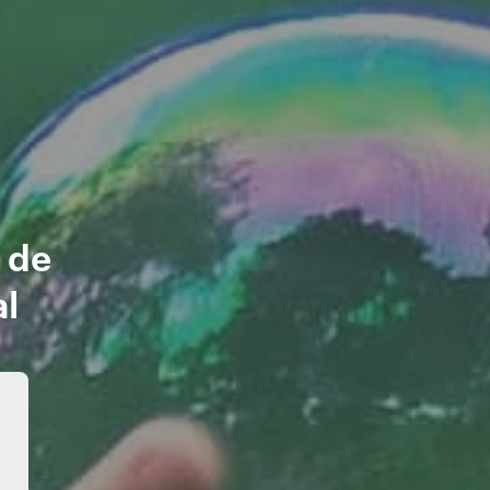
s de
l