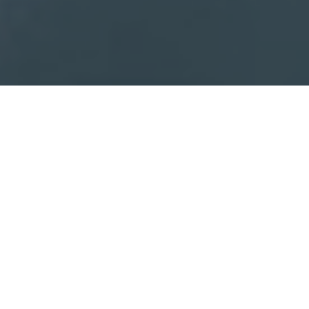
Faça o seu pedido sem compromisso
Preencha um breve questionário explicando-nos aquilo
de que necessita.