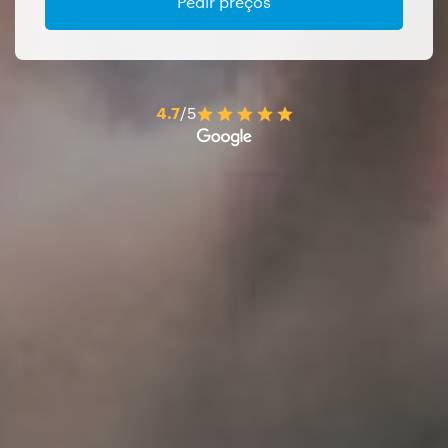
Pedir preços
4.7
/5