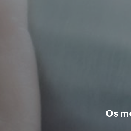
Os me