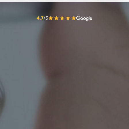
4.7
/5