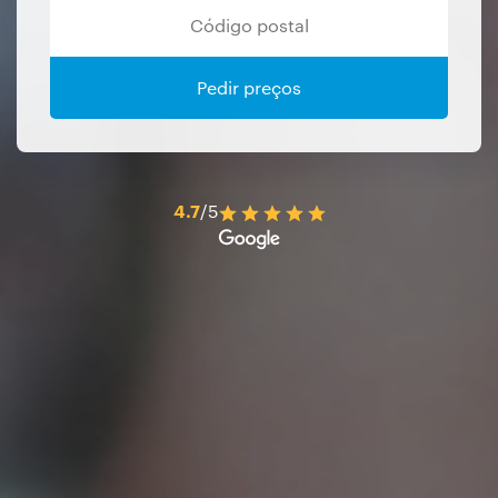
Pedir preços
4.7
/5