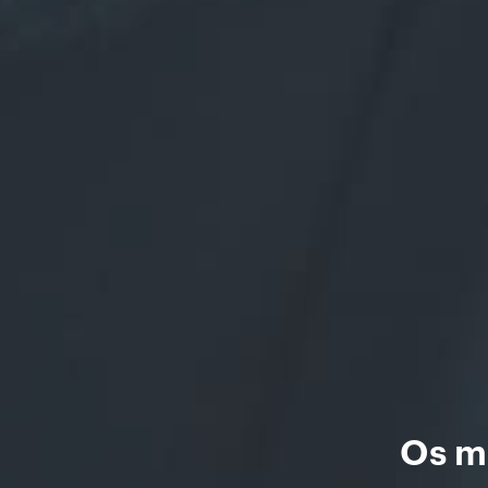
Os me