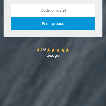
Pedir preços
4.7
/5