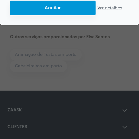
Aceitar
Ver detalhes
Outros serviços proporcionados por
Elsa Santos
Animação de Festas em porto
Cabeleireiros em porto
ZAASK
CLIENTES