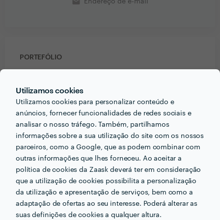
email
Endereço de e-mail
PORTEFÓLIO
Utilizamos cookies
Utilizamos cookies para personalizar conteúdo e
anúncios, fornecer funcionalidades de redes sociais e
analisar o nosso tráfego. Também, partilhamos
informações sobre a sua utilização do site com os nossos
parceiros, como a Google, que as podem combinar com
outras informações que lhes forneceu. Ao aceitar a
política de cookies da Zaask deverá ter em consideração
que a utilização de cookies possibilita a personalização
da utilização e apresentação de serviços, bem como a
adaptação de ofertas ao seu interesse. Poderá alterar as
Receba várias propostas de profissionais como
suas definições de cookies a qualquer altura.
Elsa Santos
em poucas horas.