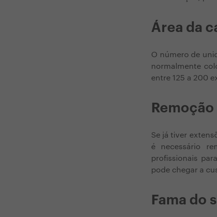
Área da 
O número de unida
normalmente colo
entre 125 a 200 e
Remoção 
Se já tiver exten
é necessário re
profissionais pa
pode chegar a cus
Fama do s