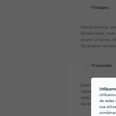
Tissages
Nesta técnica, co
literalmente, com
se por 3 horas, n
Os preços começ
Trançadas
Este tipo de exte
Utilizam
cabelo, pois não
Utilizamo
pequenas mechas
de redes 
durar até 6 horas
sua utili
combinar 