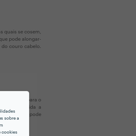
às quais se cosem,
 que pode alongar-
 do couro cabelo.
te saudável para o
xtensão é unida a
alidades
 moroso que pode
es sobre a
600 €.
em
e cookies