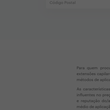
Para quem procu
extensões capila
métodos de aplica
As característic
influentes no pre
e reputação do/a
médio de aplicaçã