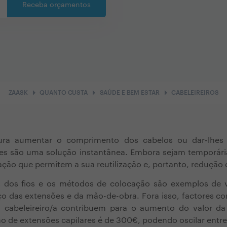
Receba orçamentos
arrow_right
arrow_right
arrow_right
ZAASK
QUANTO CUSTA
SAÚDE E BEM ESTAR
CABELEIREIROS
ra aumentar o comprimento dos cabelos ou dar-lhes
res são uma solução instantânea. Embora sejam temporária
ção que permitem a sua reutilização e, portanto, redução 
as dos fios e os métodos de colocação são exemplos de v
ço das extensões e da mão-de-obra. Fora isso, factores c
 cabeleireiro/a contribuem para o aumento do valor da
o de extensões capilares é de 300€, podendo oscilar entre