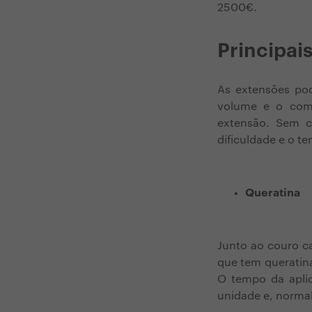
2500€.
Principai
As extensões pod
volume e o comp
extensão. Sem c
dificuldade e o t
Queratina
Junto ao couro ca
que tem queratina
O tempo da aplic
unidade e, norma