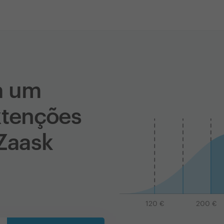
a um
xtenções
 Zaask
120
€
200
€