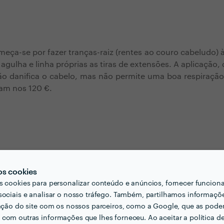
meça-se por fazer tranças-raiz (rentes ao couro cabeludo) 
 agulha e linha próprias as tiras de extensões. A aplicação,
ão danifica o cabelo, mas não permite uma boa respiração
am nos 120 €.
nsões, também conhecido como trança brasileira, é bastan
os cookies
 usa materiais que estragam os fios naturais. Cada e
s cookies para personalizar conteúdo e anúncios, fornecer funcion
 de cabelo com um fio elástico próprio, num processo
sociais e analisar o nosso tráfego. Também, partilhamos informaçõ
. O preço é significativamente mais elevado, partindo dos 
zação do site com os nossos parceiros, como a Google, que as pod
com outras informações que lhes forneceu. Ao aceitar a política d