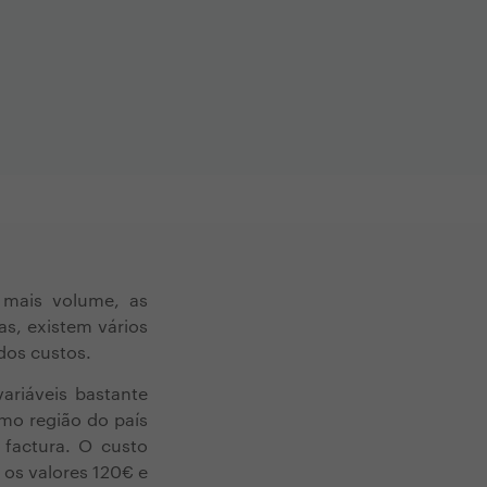
 mais volume, as
s, existem vários
dos custos.
ariáveis bastante
omo região do país
 factura. O custo
 os valores 120€ e