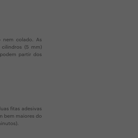
o nem colado. As
 cilindros (5 mm)
 podem partir dos
uas fitas adesivas
em bem maiores do
inutos).