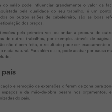
 do salão pode influenciar grandemente o valor da fac
onquistada pela qualidade do seu trabalho, é um ponto
todos os outros salões de cabeleireiro, são as boas re
 estipulação dos preços.
xtensões pela primeira vez ou andar à procura de outro/
as de outros trabalhos, por exemplo, através de páginas 
ão não é bem feita, o resultado pode ser exactamente o
o nada natural. Para além disso, pode acabar por causa m
eludo.
 país
licação e remoção de extensões diferem de zona para zon
 espaços e da mão-de-obra pesam nos orçamentos, es
nizadas do país.