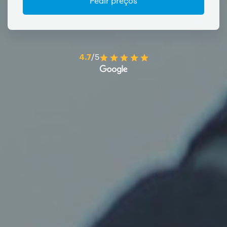
Pedir preços
4.7
/5