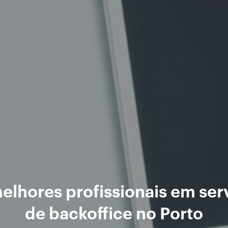
elhores profissionais em ser
de backoffice no Porto