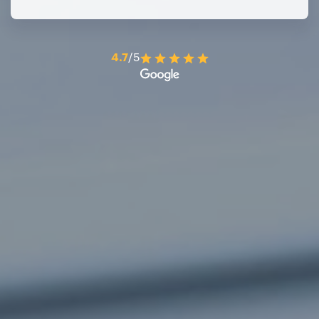
4.7
/5