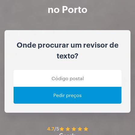
no Porto
Onde procurar um revisor de
texto?
Pedir preços
4.7
/5