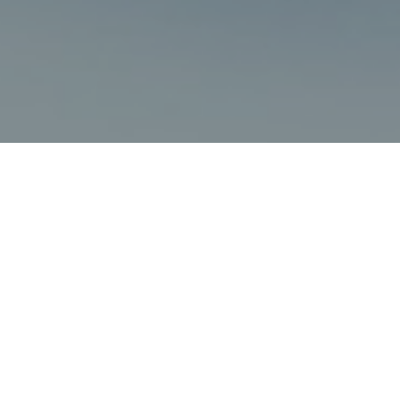
Faça o seu pedido sem compromisso
Preencha um breve questionário explicando-nos aquilo
de que necessita.