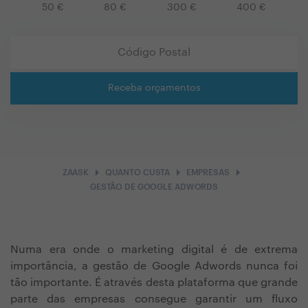
50
€
80
€
300
€
400
€
Receba orçamentos
arrow_right
arrow_right
arrow_right
ZAASK
QUANTO CUSTA
EMPRESAS
GESTÃO DE GOOGLE ADWORDS
Numa era onde o marketing digital é de extrema
importância, a gestão de Google Adwords nunca foi
tão importante. É através desta plataforma que grande
parte das empresas consegue garantir um fluxo