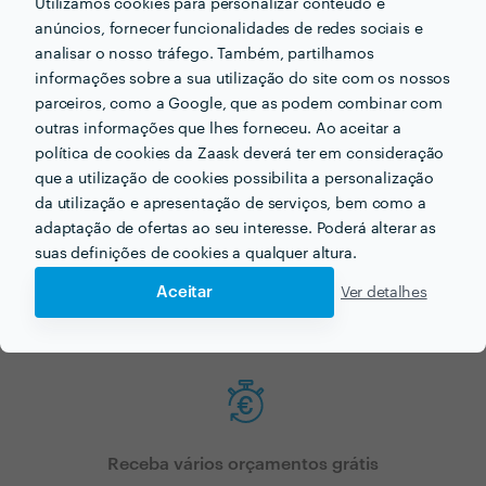
Utilizamos cookies para personalizar conteúdo e
o profissional certo para si!
anúncios, fornecer funcionalidades de redes sociais e
analisar o nosso tráfego. Também, partilhamos
informações sobre a sua utilização do site com os nossos
parceiros, como a Google, que as podem combinar com
outras informações que lhes forneceu. Ao aceitar a
política de cookies da Zaask deverá ter em consideração
que a utilização de cookies possibilita a personalização
da utilização e apresentação de serviços, bem como a
Faça o seu pedido sem compromisso
adaptação de ofertas ao seu interesse. Poderá alterar as
Preencha um breve questionário explicando-nos aquilo de que
suas definições de cookies a qualquer altura.
necessita.
Aceitar
Ver detalhes
Receba vários orçamentos grátis