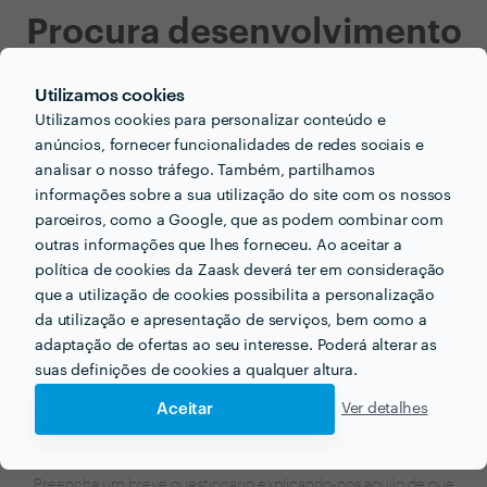
Procura desenvolvimento
de campanhas e anúncios
Utilizamos cookies
para mobile para o seu
Utilizamos cookies para personalizar conteúdo e
anúncios, fornecer funcionalidades de redes sociais e
próximo projecto?
analisar o nosso tráfego. Também, partilhamos
informações sobre a sua utilização do site com os nossos
Agora que tem uma ideia dos preços vamos encontar
parceiros, como a Google, que as podem combinar com
o profissional certo para si!
outras informações que lhes forneceu. Ao aceitar a
política de cookies da Zaask deverá ter em consideração
que a utilização de cookies possibilita a personalização
da utilização e apresentação de serviços, bem como a
adaptação de ofertas ao seu interesse. Poderá alterar as
suas definições de cookies a qualquer altura.
Aceitar
Ver detalhes
Faça o seu pedido sem compromisso
Preencha um breve questionário explicando-nos aquilo de que