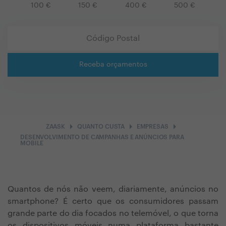
100
€
150
€
400
€
500
€
Receba orçamentos
arrow_right
arrow_right
arrow_right
ZAASK
QUANTO CUSTA
EMPRESAS
DESENVOLVIMENTO DE CAMPANHAS E ANÚNCIOS PARA
MOBILE
Quantos de nós não veem, diariamente, anúncios no
smartphone? É certo que os consumidores passam
grande parte do dia focados no telemóvel, o que torna
os dispositivos móveis numa plataforma bastante