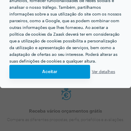
anúncios, fornecer funcionalidades de redes sociais e
analisar o nosso tráfego. Também, partilhamos
informações sobre a sua utilização do site com os nossos
parceiros, como a Google, que as podem combinar com
outras informações que lhes forneceu. Ao aceitar a
política de cookies da Zaask deverá ter em consideração
que a utilização de cookies possibilita a personalização
Faça o seu pedido sem compromisso
da utilização e apresentação de serviços, bem como a
Preencha um breve questionário explicando-nos aquilo de que
adaptação de ofertas ao seu interesse. Poderá alterar as
necessita.
suas definições de cookies a qualquer altura.
Aceitar
Ver detalhes
Receba vários orçamentos grátis
Compare as diferentes propostas, perfis, portefólios e avaliações.