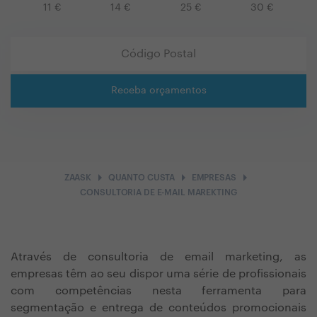
11
€
14
€
25
€
30
€
Receba orçamentos
arrow_right
arrow_right
arrow_right
ZAASK
QUANTO CUSTA
EMPRESAS
CONSULTORIA DE E-MAIL MAREKTING
Através de consultoria de email marketing, as
empresas têm ao seu dispor uma série de profissionais
com competências nesta ferramenta para
segmentação e entrega de conteúdos promocionais