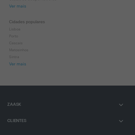
Ver mais
Cidades populares
Lisboa
Porto
Cascais
Matosinhos
Sintra
Ver mais
ZAASK
CLIENTES