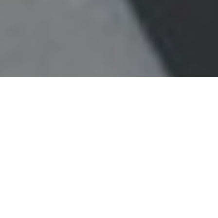
Faça o seu pedido sem compromisso
Preencha um breve questionário explicando-nos aquilo
de que necessita.