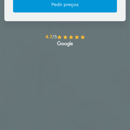
Pedir preços
4.7
/5