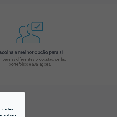
scolha a melhor opção para si
pare as diferentes propostas, perfis,
portefólios e avaliações.
alidades
es sobre a