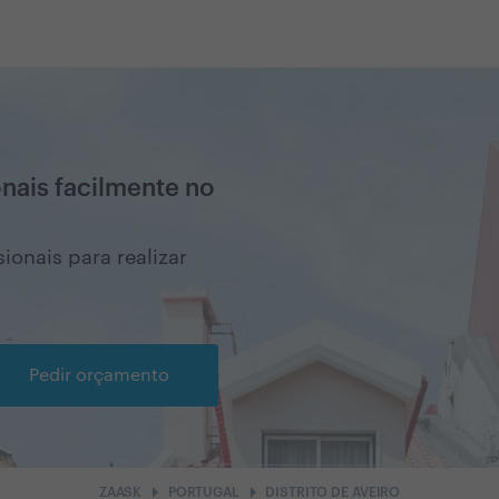
onais facilmente no
ionais para realizar
Pedir orçamento
arrow_right
arrow_right
ZAASK
PORTUGAL
DISTRITO DE AVEIRO