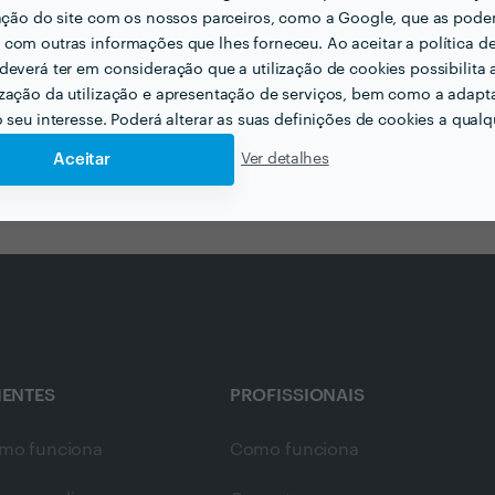
projetos com profissionais no D
zação do site com os nossos parceiros, como a Google, que as pod
com outras informações que lhes forneceu. Ao aceitar a política d
deverá ter em consideração que a utilização de cookies possibilita 
zação da utilização e apresentação de serviços, bem como a adapt
o seu interesse. Poderá alterar as suas definições de cookies a qualqu
var
Oliveira de Azeméis
Aceitar
Ver detalhes
IENTES
PROFISSIONAIS
mo funciona
Como funciona