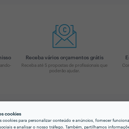
misso
Receba vários orçamentos grátis
E
cando-
Receba até 5 propostas de profissionais que
Com
poderão ajudar.
os cookies
s cookies para personalizar conteúdo e anúncios, fornecer funcion
sociais e analisar o nosso tráfego. Também, partilhamos informaçõ