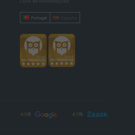
Livro de Reclamações
Portugal
Espanha
4.7
/5
4.7
/5