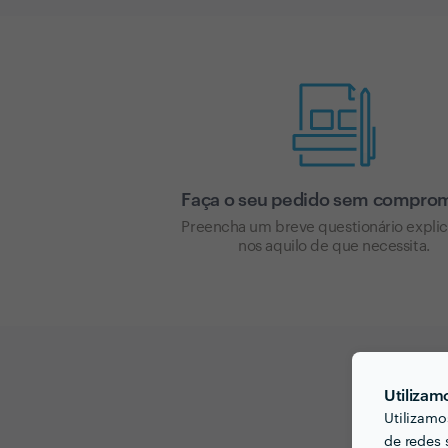
Faça o seu pedido sem compro
Preencha um breve questionário expli
nos aquilo de que necessita.
Utilizam
Utilizamo
de redes 