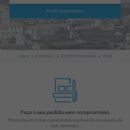
Pedir orçamento
arrow_right
arrow_right
arrow_right
ZAASK
PORTUGAL
DISTRITO DE AVEIRO
OVAR
Faça o seu pedido sem compromisso
Preencha um breve questionário explicando-nos aquilo de
que necessita.