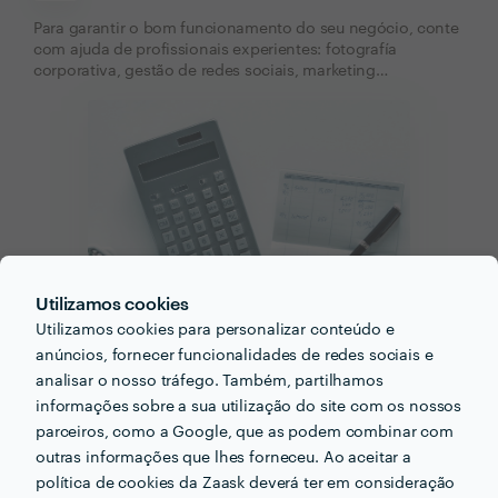
Para garantir o bom funcionamento do seu negócio, conte
com ajuda de profissionais experientes: fotografía
corporativa, gestão de redes sociais, marketing…
Utilizamos cookies
Contabilistas
Utilizamos cookies para personalizar conteúdo e
anúncios, fornecer funcionalidades de redes sociais e
analisar o nosso tráfego. Também, partilhamos
Advogados Direito da Família
informações sobre a sua utilização do site com os nossos
parceiros, como a Google, que as podem combinar com
Contabilidade Organizada
outras informações que lhes forneceu. Ao aceitar a
política de cookies da Zaask deverá ter em consideração
Contabilistas