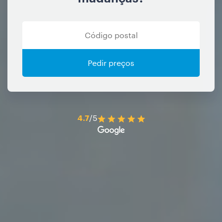
Pedir preços
4.7
/5