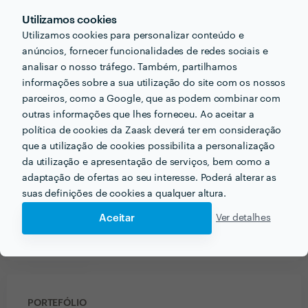
Equipa impecável, cuidadosa e cumpridora.
Utilizamos cookies
Recomendo.
Utilizamos cookies para personalizar conteúdo e
anúncios, fornecer funcionalidades de redes sociais e
analisar o nosso tráfego. Também, partilhamos
Ver mais
informações sobre a sua utilização do site com os nossos
parceiros, como a Google, que as podem combinar com
outras informações que lhes forneceu. Ao aceitar a
política de cookies da Zaask deverá ter em consideração
PRÉMIOS ZAASK
que a utilização de cookies possibilita a personalização
da utilização e apresentação de serviços, bem como a
5 vezes Profissional de Excelência
adaptação de ofertas ao seu interesse. Poderá alterar as
x
5
suas definições de cookies a qualquer altura.
🔥 Uau! Encontrou um/a Profissional de
Excelência. Este perfil obteve a maior
distinção da Zaask em
2019, 2021, 2022,
Aceitar
Ver detalhes
2023 e 2024
.
PORTEFÓLIO