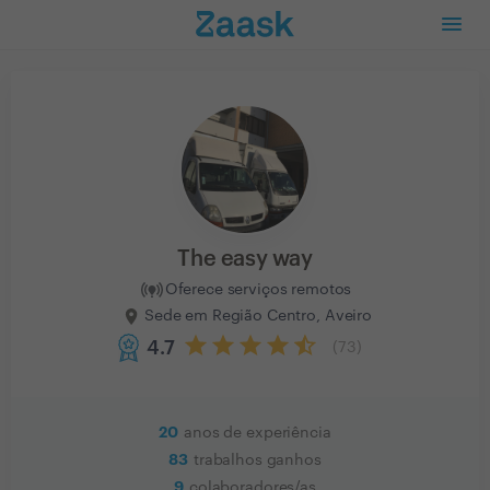
The easy way
Oferece serviços remotos
Sede em Região Centro, Aveiro
4.7
(
73
)
20
anos de experiência
83
trabalhos ganhos
9
colaboradores/as