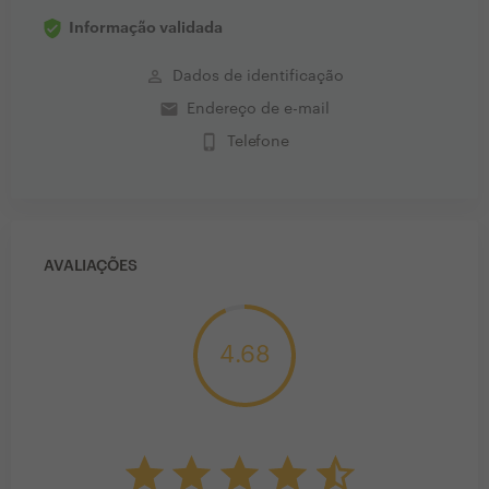
Informação validada
perm_identity
Dados de identificação
email
Endereço de e-mail
phone_iphone
Telefone
AVALIAÇÕES
4.68