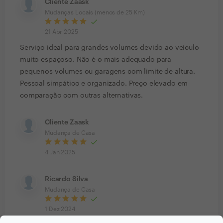
Cliente Zaask
Mudanças Locais (menos de 25 Km)
21 Abr 2025
Serviço ideal para grandes volumes devido ao veículo
muito espaçoso. Não é o mais adequado para
pequenos volumes ou garagens com limite de altura.
Pessoal simpático e organizado. Preço elevado em
comparação com outras alternativas.
Cliente Zaask
Mudança de Casa
4 Jan 2025
Ricardo Silva
Mudança de Casa
1 Dez 2024