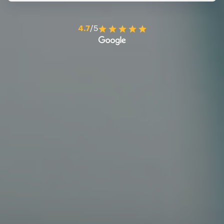
4.7
/5