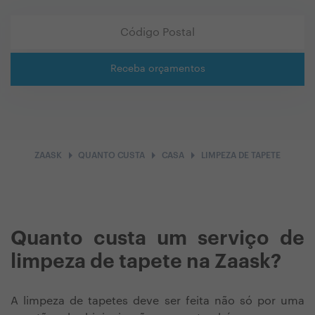
Receba orçamentos
arrow_right
arrow_right
arrow_right
ZAASK
QUANTO CUSTA
CASA
LIMPEZA DE TAPETE
Quanto custa um serviço de
limpeza de tapete na Zaask?
A limpeza de tapetes deve ser feita não só por uma