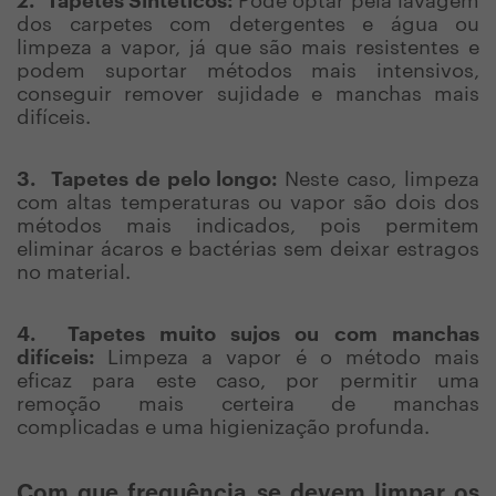
2.
Tapetes Sintéticos:
Pode optar pela lavagem
dos carpetes com detergentes e água ou
limpeza a vapor, já que são mais resistentes e
podem suportar métodos mais intensivos,
conseguir remover sujidade e manchas mais
difíceis.
3.
Tapetes de pelo longo:
Neste caso, limpeza
com altas temperaturas ou vapor são dois dos
métodos mais indicados, pois permitem
eliminar ácaros e bactérias sem deixar estragos
no material.
4.
Tapetes muito sujos ou com manchas
difíceis:
Limpeza a vapor é o método mais
eficaz para este caso, por permitir uma
remoção mais certeira de manchas
complicadas e uma higienização profunda.
Com que frequência se devem limpar os