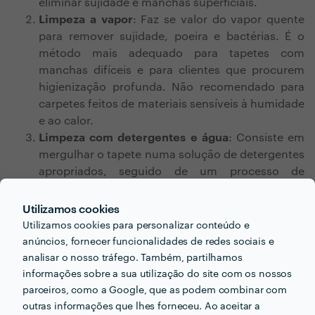
eliminar sujidade e manchas superficiais.
Limpeza a vapor
: Faz se valor do vapor quente
para remover sujidade, poeira e bactérias. É o
método mais adequado para tapetes com
manchas difíceis e para clientes que procurem
higienização profunda. Não recomendado para
carpetes feitos de materiais sensíveis à humidade
e ao calor.
Limpeza com detergentes e água
: Consiste em
mergulhar o tapete numa solução de detergentes
apropriados, seguido de um processo de
secagem. Técnica adequada para tapetes que
podem ser lavados com água
Utilizamos cookies
Limpeza com altas temperaturas
: Pretende
Utilizamos cookies para personalizar conteúdo e
eliminar ácaros e bactérias, sendo especialmente
anúncios, fornecer funcionalidades de redes sociais e
própria para tapetes de pelo longo ou feitos de
analisar o nosso tráfego. Também, partilhamos
materiais sensíveis.
informações sobre a sua utilização do site com os nossos
parceiros, como a Google, que as podem combinar com
outras informações que lhes forneceu. Ao aceitar a