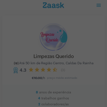
Limpezas Querido
Até 50 km de Região Centro, Caldas Da Rainha
4.3
(
3
)
€
10.00
/h
preço médio estimado
8
anos de experiência
4
trabalhos ganhos
2
colaboradores/as