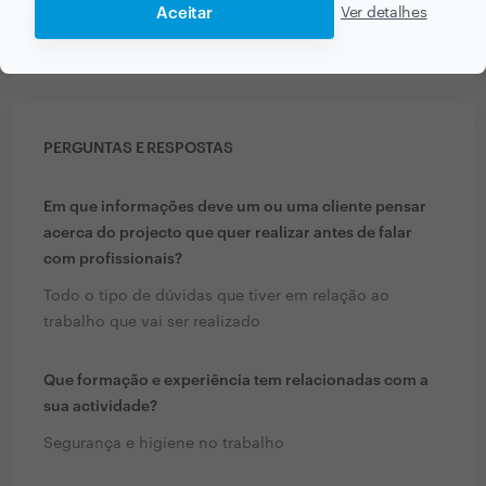
5 Out 2016
Aceitar
Ver detalhes
Empresa pontual, com trabalho de qualidade.
PERGUNTAS E RESPOSTAS
Em que informações deve um ou uma cliente pensar
acerca do projecto que quer realizar antes de falar
com profissionais?
Todo o tipo de dúvidas que tiver em relação ao
trabalho que vai ser realizado
Que formação e experiência tem relacionadas com a
sua actividade?
Segurança e higiene no trabalho