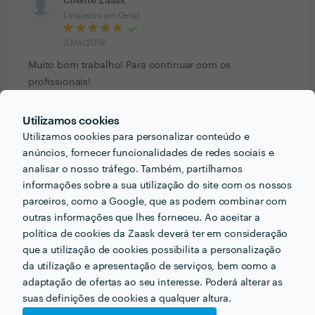
Cliente Zaask
Limpezas em Geral
3 Mai 2019
Muito bom trabalho! Para continuar com os
profissionais!
Utilizamos cookies
Nuno Gomes
Limpezas em Geral
Utilizamos cookies para personalizar conteúdo e
anúncios, fornecer funcionalidades de redes sociais e
2 Nov 2016
analisar o nosso tráfego. Também, partilhamos
Gostámos do trabalho executado e do
informações sobre a sua utilização do site com os nossos
parceiros, como a Google, que as podem combinar com
profissionalismo dos colaboradores da empresa, assim
outras informações que lhes forneceu. Ao aceitar a
como a simpatia em todas as abordagens.
política de cookies da Zaask deverá ter em consideração
Recomendamos o serviço.
que a utilização de cookies possibilita a personalização
da utilização e apresentação de serviços, bem como a
Céu Ribeiro
adaptação de ofertas ao seu interesse. Poderá alterar as
Limpeza de Apartamento
suas definições de cookies a qualquer altura.