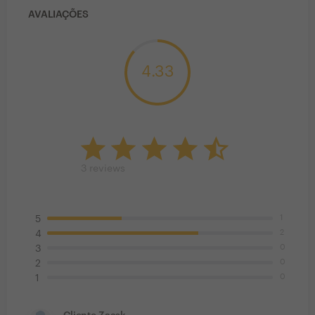
AVALIAÇÕES
4.33
3
reviews
1
5
2
4
0
3
0
2
0
1