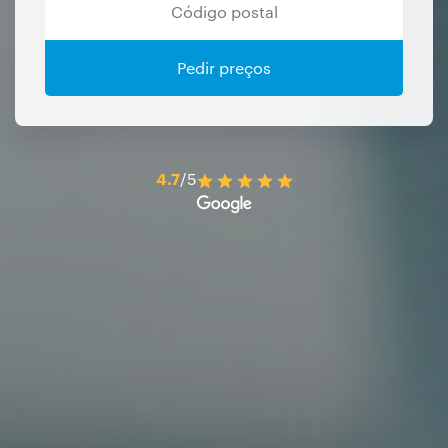
Pedir preços
4.7
/5