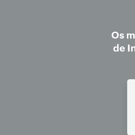
Os m
de I