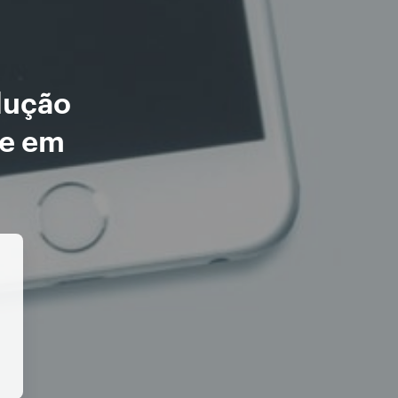
dução
ne em