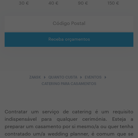
30
€
40
€
90
€
150
€
Receba orçamentos
arrow_right
arrow_right
arrow_right
ZAASK
QUANTO CUSTA
EVENTOS
CATERING PARA CASAMENTOS
Contratar um serviço de catering é um requisito
indispensável para qualquer cerimónia. Esteja a
preparar um casamento por si mesmo/a ou quer tenha
contratado um/a wedding planner, é comum que se