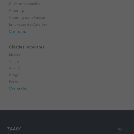
Sushi ao domicílio
Catering
Catering para Festas
Empresas de Catering
Ver mais
Cidades populares
Lisboa
Sintra
Aveiro
Braga
Porto
Ver mais
ZAASK