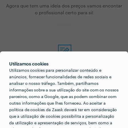
Agora que tem uma ideia dos preços vamos encontar
o profissional certo para si!
Utilizamos cookies
Faça o seu pedido sem compromisso
Utilizamos cookies para personalizar conteúdo e
Preencha um breve questionário explicando-nos aquilo de que
anúncios, fornecer funcionalidades de redes sociais e
necessita.
analisar o nosso tráfego. Também, partilhamos
informações sobre a sua utilização do site com os nossos
parceiros, como a Google, que as podem combinar com
outras informações que lhes forneceu. Ao aceitar a
política de cookies da Zaask deverá ter em consideração
que a utilização de cookies possibilita a personalização
da utilização e apresentação de serviços, bem como a