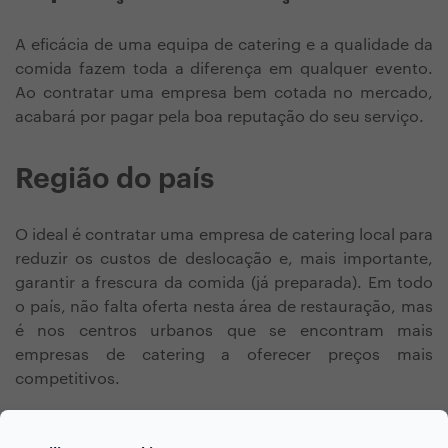
A eficácia de uma equipa de catering e a qualidade da
comida fazem toda a diferença em qualquer evento.
Ao contratar uma empresa bem cotada no mercado,
acabará por pagar pela boa reputação do seu serviço.
Região do país
O ideal é contratar uma empresa de catering local para
reduzir os custos de deslocação e, mais importante,
garantir a frescura da comida (já preparada). Em todo
o país, não falta oferta nesta área de restauração, mas
é nos centros urbanos que se encontram mais
empresas de catering a oferecer preços mais
competitivos.