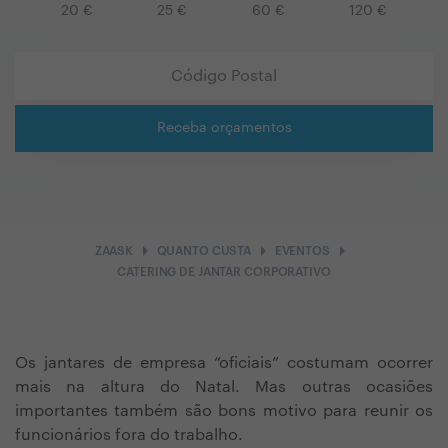
20
€
25
€
60
€
120
€
Receba orçamentos
arrow_right
arrow_right
arrow_right
ZAASK
QUANTO CUSTA
EVENTOS
CATERING DE JANTAR CORPORATIVO
Os jantares de empresa “oficiais” costumam ocorrer
mais na altura do Natal. Mas outras ocasiões
importantes também são bons motivo para reunir os
funcionários fora do trabalho.