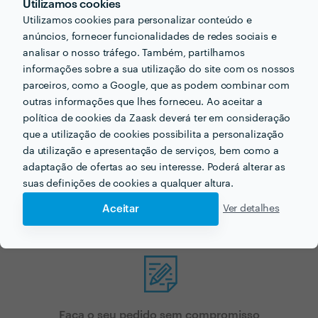
Utilizamos cookies
Utilizamos cookies para personalizar conteúdo e
anúncios, fornecer funcionalidades de redes sociais e
analisar o nosso tráfego. Também, partilhamos
Procura catering de jantar
informações sobre a sua utilização do site com os nossos
parceiros, como a Google, que as podem combinar com
corporativo para o seu
outras informações que lhes forneceu. Ao aceitar a
política de cookies da Zaask deverá ter em consideração
próximo projecto?
que a utilização de cookies possibilita a personalização
da utilização e apresentação de serviços, bem como a
Agora que tem uma ideia dos preços vamos encontar
adaptação de ofertas ao seu interesse. Poderá alterar as
o profissional certo para si!
suas definições de cookies a qualquer altura.
Aceitar
Ver detalhes
Faça o seu pedido sem compromisso