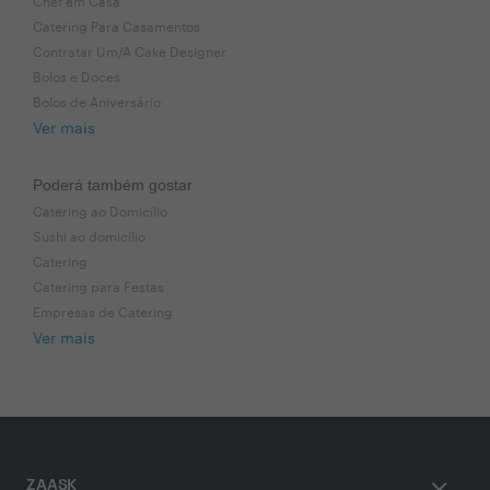
Chef em Casa
Catering Para Casamentos
Contratar Um/A Cake Designer
Bolos e Doces
Bolos de Aniversário
Ver mais
Poderá também gostar
Catering ao Domicílio
Sushi ao domicílio
Catering
Catering para Festas
Empresas de Catering
Ver mais
ZAASK