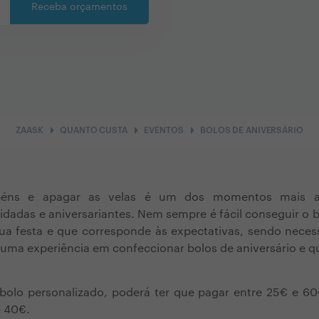
Receba orçamentos
arrow_right
arrow_right
arrow_right
ZAASK
QUANTO CUSTA
EVENTOS
BOLOS DE ANIVERSÁRIO
béns e apagar as velas é um dos momentos mais a
dadas e aniversariantes. Nem sempre é fácil conseguir o b
ua festa e que corresponde às expectativas, sendo necess
uma experiência em confeccionar bolos de aniversário e q
bolo personalizado, poderá ter que pagar entre 25€ e 6
e 40€.