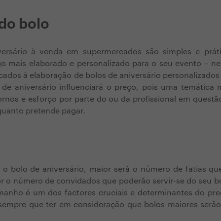
do bolo
versário à venda em supermercados são simples e práti
go mais elaborado e personalizado para o seu evento – ne
icados à elaboração de bolos de aniversário personalizados
de aniversário influenciará o preço, pois uma temática m
rnos e esforço por parte do ou da profissional em questã
quanto pretende pagar.
o bolo de aniversário, maior será o número de fatias que
 o número de convidados que poderão servir-se do seu bol
manho é um dos factores cruciais e determinantes do pr
á sempre que ter em consideração que bolos maiores serã