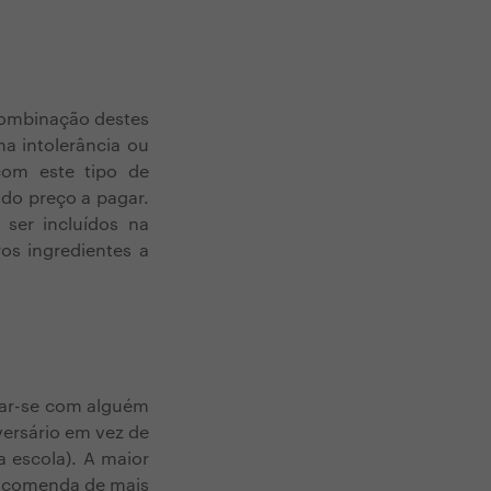
 combinação destes
a intolerância ou
 com este tipo de
 do preço a pagar.
ser incluídos na
os ingredientes a
tar-se com alguém
ersário em vez de
 escola). A maior
 encomenda de mais