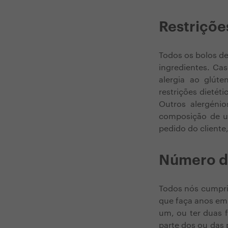
Restriçõe
Todos os bolos de
ingredientes. Ca
alergia ao glúte
restrições dietét
Outros alergéni
composição de um
pedido do cliente,
Número de
Todos nós cumpri
que faça anos em 
um, ou ter duas f
parte dos ou das 