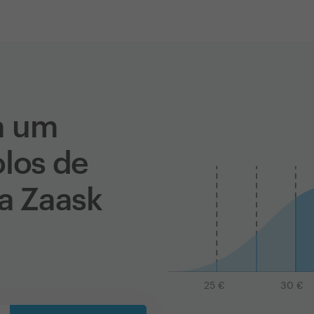
a um
olos de
na Zaask
25
€
30
€