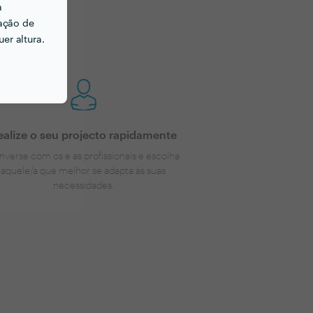
a
ação de
er altura.
ealize o seu projecto rapidamente
nverse com os e as profissionais e escolha
aquele/a que melhor se adapta às suas
necessidades.