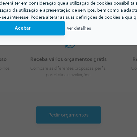
deverá ter em consideração que a utilização de cookies possibilita 
zação da utilização e apresentação de serviços, bem como a adapt
o seu interesse. Poderá alterar as suas definições de cookies a qualqu
Aceitar
Ver detalhes
sso
Receba vários orçamentos grátis
R
o-nos
Compare as diferentes propostas, perfis,
Co
portefólios e avaliações.
Pedir orçamentos