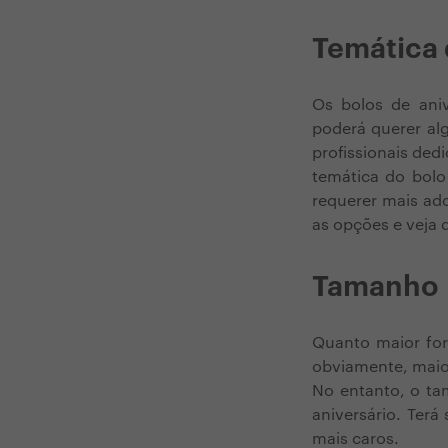
Temática 
Os bolos de ani
poderá querer al
profissionais ded
temática do bolo 
requerer mais ado
as opções e veja 
Tamanho
Quanto maior for 
obviamente, maior
No entanto, o ta
aniversário. Ter
mais caros.