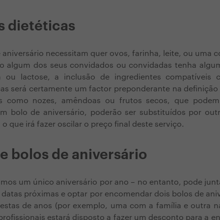
s dietéticas
 aniversário necessitam quer ovos, farinha, leite, ou uma
so algum dos seus convidados ou convidadas tenha algum
n ou lactose, a inclusão de ingredientes compatíveis
icas será certamente um factor preponderante na definição
os como nozes, amêndoas ou frutos secos, que podem 
 bolo de aniversário, poderão ser substituídos por outr
 o que irá fazer oscilar o preço final deste serviço.
 bolos de aniversário
mos um único aniversário por ano – no entanto, pode jun
datas próximas e optar por encomendar dois bolos de aniv
estas de anos (por exemplo, uma com a família e outra na
profissionais estará disposto a fazer um desconto para a