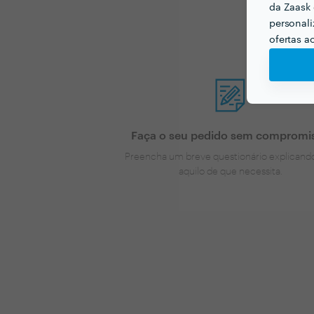
da Zaask 
personali
ofertas a
Faça o seu pedido sem compromi
Preencha um breve questionário explicand
aquilo de que necessita.