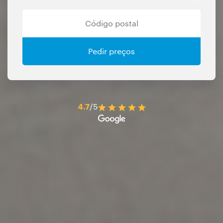
Pedir preços
4.7
/5