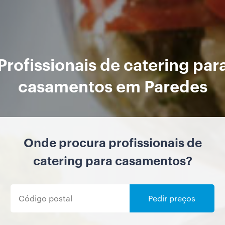
Profissionais de catering par
casamentos em Paredes
Onde procura profissionais de
catering para casamentos?
Pedir preços