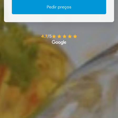
Pedir preços
4.7
/5