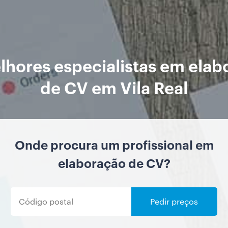
lhores especialistas em elab
de CV em Vila Real
Onde procura um profissional em
elaboração de CV?
Pedir preços