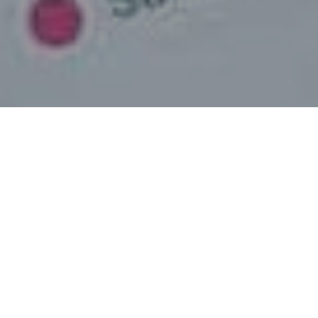
Faça o seu pedido sem compromisso
Preencha um breve questionário explicando-nos aquilo
de que necessita.