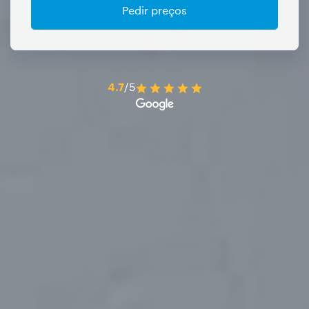
Pedir preços
4.7
/5