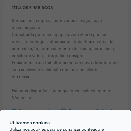
TÍTULOS E RABISCOS
Somos uma empresa com vários serviços para
diversos gostos.
Constituída por uma equipa jovem virada para as
novas tecnologias, efectuamos trabalhos na área da
comunicação, nomeadamente de escrita, jornalismo,
edição de vídeo, fotografia e design.
Encaramos cada trabalho como um novo desafio onde
só o sucesso e satisfação dos nossos clientes
interessa.
Estamos disponíveis para qualquer esclarecimento.
Não hesite!
Pedir orçamentos
Contactar profissional
Verificar disponibilidade
Utilizamos cookies
Utilizamos cookies para personalizar conteúdo e