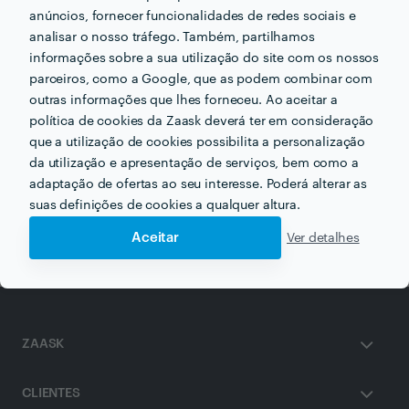
anúncios, fornecer funcionalidades de redes sociais e
analisar o nosso tráfego. Também, partilhamos
Informação validada
informações sobre a sua utilização do site com os nossos
parceiros, como a Google, que as podem combinar com
email
Endereço de e-mail
outras informações que lhes forneceu. Ao aceitar a
política de cookies da Zaask deverá ter em consideração
que a utilização de cookies possibilita a personalização
da utilização e apresentação de serviços, bem como a
adaptação de ofertas ao seu interesse. Poderá alterar as
Receba várias propostas de profissionais como
suas definições de cookies a qualquer altura.
Títulos e Rabiscos
em poucas horas.
Aceitar
Ver detalhes
ZAASK
CLIENTES