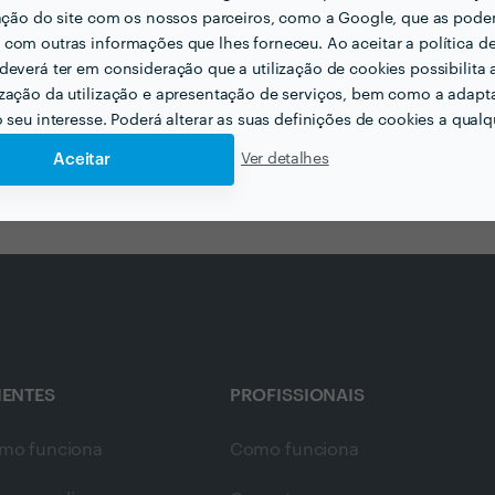
rojetos com profissionais no Dis
zação do site com os nossos parceiros, como a Google, que as pod
com outras informações que lhes forneceu. Ao aceitar a política d
deverá ter em consideração que a utilização de cookies possibilita 
zação da utilização e apresentação de serviços, bem como a adapt
o seu interesse. Poderá alterar as suas definições de cookies a qualqu
Aceitar
Ver detalhes
IENTES
PROFISSIONAIS
mo funciona
Como funciona