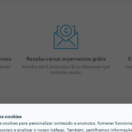
misso
Receba vários orçamentos grátis
E
cando-
Receba até 5 propostas de profissionais que
Com
poderão ajudar.
os cookies
s cookies para personalizar conteúdo e anúncios, fornecer funcion
sociais e analisar o nosso tráfego. Também, partilhamos informaçõ