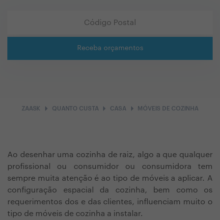
Receba orçamentos
arrow_right
arrow_right
arrow_right
ZAASK
QUANTO CUSTA
CASA
MÓVEIS DE COZINHA
Ao desenhar uma cozinha de raiz, algo a que qualquer
profissional ou consumidor ou consumidora tem
sempre muita atenção é ao tipo de móveis a aplicar. A
configuração espacial da cozinha, bem como os
requerimentos dos e das clientes, influenciam muito o
tipo de móveis de cozinha a instalar.