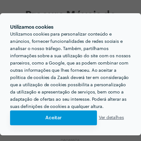
Procura Móveis de
Cozinha para o seu
Utilizamos cookies
Utilizamos cookies para personalizar conteúdo e
próximo projecto?
anúncios, fornecer funcionalidades de redes sociais e
analisar o nosso tráfego. Também, partilhamos
Agora que tem uma ideia dos preços vamos encontar
informações sobre a sua utilização do site com os nossos
o profissional certo para si!
parceiros, como a Google, que as podem combinar com
outras informações que lhes forneceu. Ao aceitar a
política de cookies da Zaask deverá ter em consideração
que a utilização de cookies possibilita a personalização
da utilização e apresentação de serviços, bem como a
adaptação de ofertas ao seu interesse. Poderá alterar as
suas definições de cookies a qualquer altura.
Aceitar
Ver detalhes
Faça o seu pedido sem compromisso
Preencha um breve questionário explicando-nos aquilo de que
necessita.