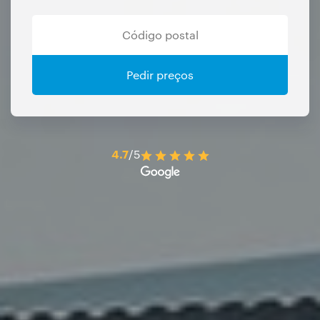
Pedir preços
4.7
/5